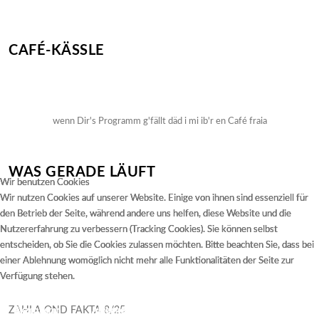
CAFÉ-KÄSSLE
wenn Dir's Programm g'fällt däd i mi ib'r en Café fraia
WAS GERADE LÄUFT
Wir benutzen Cookies
Wir benutzen Cookies
Wir benutzen Cookies
Wir nutzen Cookies auf unserer Website. Einige von ihnen sind essenziell für
Wir nutzen Cookies auf unserer Website. Einige von ihnen sind essenziell für
Wir nutzen Cookies auf unserer Website. Einige von ihnen sind essenziell für
den Betrieb der Seite, während andere uns helfen, diese Website und die
den Betrieb der Seite, während andere uns helfen, diese Website und die
den Betrieb der Seite, während andere uns helfen, diese Website und die
Nutzererfahrung zu verbessern (Tracking Cookies). Sie können selbst
Nutzererfahrung zu verbessern (Tracking Cookies). Sie können selbst
Nutzererfahrung zu verbessern (Tracking Cookies). Sie können selbst
entscheiden, ob Sie die Cookies zulassen möchten. Bitte beachten Sie, dass bei
entscheiden, ob Sie die Cookies zulassen möchten. Bitte beachten Sie, dass bei
entscheiden, ob Sie die Cookies zulassen möchten. Bitte beachten Sie, dass bei
einer Ablehnung womöglich nicht mehr alle Funktionalitäten der Seite zur
einer Ablehnung womöglich nicht mehr alle Funktionalitäten der Seite zur
einer Ablehnung womöglich nicht mehr alle Funktionalitäten der Seite zur
Verfügung stehen.
Verfügung stehen.
Verfügung stehen.
ZAHLA OND FAKTA 8/25
Akzeptieren
Akzeptieren
Akzeptieren
Ablehnen
Ablehnen
Ablehnen