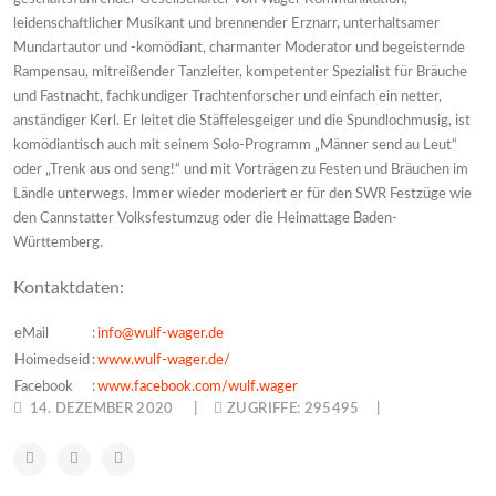
leidenschaftlicher Musikant und brennender Erznarr, unterhaltsamer
Mundartautor und -komödiant, charmanter Moderator und begeisternde
Rampensau, mitreißender Tanzleiter, kompetenter Spezialist für Bräuche
und Fastnacht, fachkundiger Trachtenforscher und einfach ein netter,
anständiger Kerl. Er leitet die Stäffelesgeiger und die Spundlochmusig, ist
komödiantisch auch mit seinem Solo-Programm „Männer send au Leut“
oder „Trenk aus ond seng!“ und mit Vorträgen zu Festen und Bräuchen im
Ländle unterwegs. Immer wieder moderiert er für den SWR Festzüge wie
den Cannstatter Volksfestumzug oder die Heimattage Baden-
Württemberg.
Kontaktdaten:
eMail
:
info@wulf-wager.de
Hoimedseid
:
www.wulf-wager.de/
Facebook
:
www.facebook.com/wulf.wager
14. DEZEMBER 2020
ZUGRIFFE: 295495