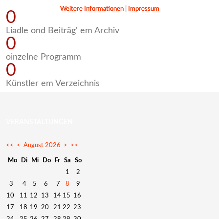
Weitere Informationen
Weitere Informationen
Weitere Informationen
|
|
|
Impressum
Impressum
Impressum
0
Liadle ond Beiträg' em Archiv
0
oinzelne Programm
0
Künstler em Verzeichnis
VERANSTALTUNGEN
<<
<
August 2026
>
>>
Mo
Di
Mi
Do
Fr
Sa
So
1
2
3
4
5
6
7
8
9
10
11
12
13
14
15
16
17
18
19
20
21
22
23