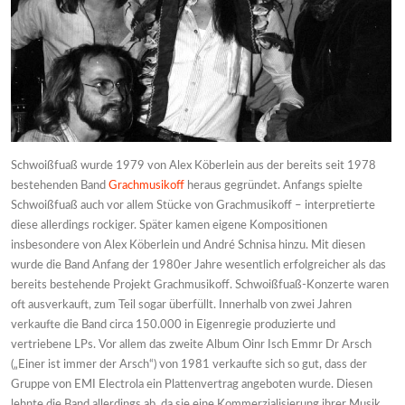
Schwoißfuaß wurde 1979 von Alex Köberlein aus der bereits seit 1978
bestehenden Band
Grachmusikoff
heraus gegründet. Anfangs spielte
Schwoißfuaß auch vor allem Stücke von Grachmusikoff – interpretierte
diese allerdings rockiger. Später kamen eigene Kompositionen
insbesondere von Alex Köberlein und André Schnisa hinzu. Mit diesen
wurde die Band Anfang der 1980er Jahre wesentlich erfolgreicher als das
bereits bestehende Projekt Grachmusikoff. Schwoißfuaß-Konzerte waren
oft ausverkauft, zum Teil sogar überfüllt. Innerhalb von zwei Jahren
verkaufte die Band circa 150.000 in Eigenregie produzierte und
vertriebene LPs. Vor allem das zweite Album Oinr Isch Emmr Dr Arsch
(„Einer ist immer der Arsch“) von 1981 verkaufte sich so gut, dass der
Gruppe von EMI Electrola ein Plattenvertrag angeboten wurde. Diesen
lehnte die Band allerdings ab, da sie eine Kommerzialisierung ihrer Musik