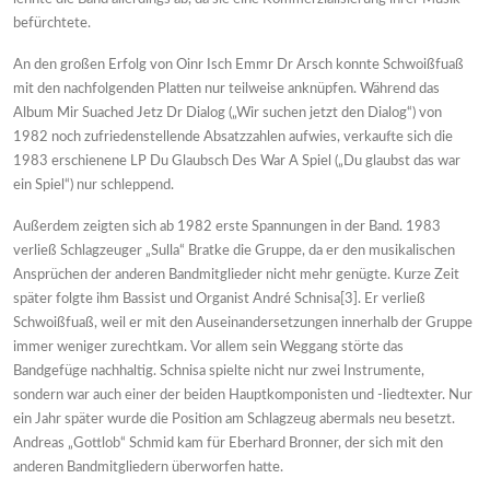
befürchtete.
An den großen Erfolg von Oinr Isch Emmr Dr Arsch konnte Schwoißfuaß
mit den nachfolgenden Platten nur teilweise anknüpfen. Während das
Album Mir Suached Jetz Dr Dialog („Wir suchen jetzt den Dialog“) von
1982 noch zufriedenstellende Absatzzahlen aufwies, verkaufte sich die
1983 erschienene LP Du Glaubsch Des War A Spiel („Du glaubst das war
ein Spiel“) nur schleppend.
Außerdem zeigten sich ab 1982 erste Spannungen in der Band. 1983
verließ Schlagzeuger „Sulla“ Bratke die Gruppe, da er den musikalischen
Ansprüchen der anderen Bandmitglieder nicht mehr genügte. Kurze Zeit
später folgte ihm Bassist und Organist André Schnisa[3]. Er verließ
Schwoißfuaß, weil er mit den Auseinandersetzungen innerhalb der Gruppe
immer weniger zurechtkam. Vor allem sein Weggang störte das
Bandgefüge nachhaltig. Schnisa spielte nicht nur zwei Instrumente,
sondern war auch einer der beiden Hauptkomponisten und -liedtexter. Nur
ein Jahr später wurde die Position am Schlagzeug abermals neu besetzt.
Andreas „Gottlob“ Schmid kam für Eberhard Bronner, der sich mit den
anderen Bandmitgliedern überworfen hatte.