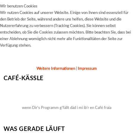
Wir benutzen Cookies
Wir benutzen Cookies
Wir benutzen Cookies
Wir nutzen Cookies auf unserer Website. Einige von ihnen sind essenziell für
Wir nutzen Cookies auf unserer Website. Einige von ihnen sind essenziell für
Wir nutzen Cookies auf unserer Website. Einige von ihnen sind essenziell für
den Betrieb der Seite, während andere uns helfen, diese Website und die
den Betrieb der Seite, während andere uns helfen, diese Website und die
den Betrieb der Seite, während andere uns helfen, diese Website und die
Nutzererfahrung zu verbessern (Tracking Cookies). Sie können selbst
Nutzererfahrung zu verbessern (Tracking Cookies). Sie können selbst
Nutzererfahrung zu verbessern (Tracking Cookies). Sie können selbst
entscheiden, ob Sie die Cookies zulassen möchten. Bitte beachten Sie, dass bei
entscheiden, ob Sie die Cookies zulassen möchten. Bitte beachten Sie, dass bei
entscheiden, ob Sie die Cookies zulassen möchten. Bitte beachten Sie, dass bei
einer Ablehnung womöglich nicht mehr alle Funktionalitäten der Seite zur
einer Ablehnung womöglich nicht mehr alle Funktionalitäten der Seite zur
einer Ablehnung womöglich nicht mehr alle Funktionalitäten der Seite zur
Verfügung stehen.
Verfügung stehen.
Verfügung stehen.
Akzeptieren
Akzeptieren
Akzeptieren
Ablehnen
Ablehnen
Ablehnen
Weitere Informationen
Weitere Informationen
Weitere Informationen
|
|
|
Impressum
Impressum
Impressum
CAFÉ-KÄSSLE
wenn Dir's Programm g'fällt däd i mi ib'r en Café fraia
WAS GERADE LÄUFT