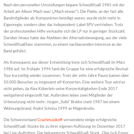
Nach den personellen Umstellungen begann Schwoißfuaß 1985 mit der
Arbeit am Album Mach was! („Mach etwas!“). Die Platte, an der fast alle
Bandmitglieder als Komponisten beteiligt waren, wurde nicht mehr in
Eigenregie, sondern über das Independent-Label SPV vertrieben. Trotz
der professionellen Hilfe verkaufte sich die LP nur in geringer Stückzahl.
Darüber hinaus hatte das Abebben der Alternativbewegung, aus der viele
Schwoißfuaßfans stammten, zu einem nachlassenden Interesse an der
Band geführt.
Als Konsequenz aus dieser Entwicklung löste sich Schwoißfuaß im März
1986 auf. Im Frühjahr 1996 fand die Gruppe für eine erfolgreiche Revival-
Tour kurzzeitig wieder zusammen. Trotz der zehn Jahre Pause kamen über
50.000 Besucher zu insgesamt elf Konzerten. Eine weitere Tour wird es
nicht geben, da Alex Köberlein seine Konzerttätigkeiten Ende 2017
weitgehend eingestellt hat. Außerdem leben zwei Mitglieder der
Urbesetzung nicht mehr: Jürgen „Sulla“ Bratke starb 1987 bei einem
Wohnungsbrand, André Schnisa 1999 an Magenkrebs.
Die Schwesterband
Grachmusikoff
verwendete einige erfolgreiche
Schwoißfuaß-Stücke bis zu ihrer eigenen Auflösung im Dezember 2017
bei Live-Auftritten. Das bekannteste Schwoißfuaß-Stück „Oinr Isch Emmr